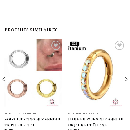
PRODUITS SIMILAIRES
Ajouter
Ajouter
à la
à la
liste
liste
d’envies
d’envies
PIERCING NEZ ANNEAU
PIERCING NEZ ANNEAU
Zolya Piercing nez anneau
Hana Piercing nez anneau
triple cerceau
or jaune et Titane