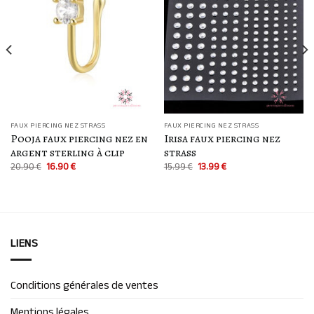
Ajouter
Ajouter
à la
à la
liste
liste
d’envies
d’envies
FAUX PIERCING NEZ STRASS
FAUX PIERCING NEZ STRASS
Pooja faux piercing nez en
Irisa faux piercing nez
argent sterling à clip
strass
Le
Le
Le
Le
20.90
€
16.90
€
15.99
€
13.99
€
prix
prix
prix
prix
initial
actuel
initial
actuel
était :
est :
était :
est :
20.90 €.
16.90 €.
15.99 €.
13.99 €.
LIENS
Conditions générales de ventes
Mentions légales