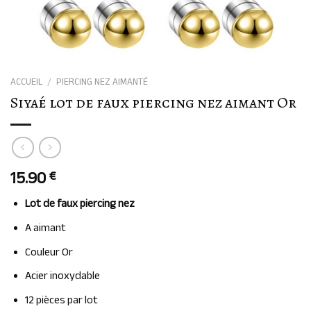
ACCUEIL
/
PIERCING NEZ AIMANTÉ
Siyaé lot de faux piercing nez aimant Or
15.90
€
Lot de faux piercing nez
A aimant
Couleur Or
Acier inoxydable
12 pièces par lot